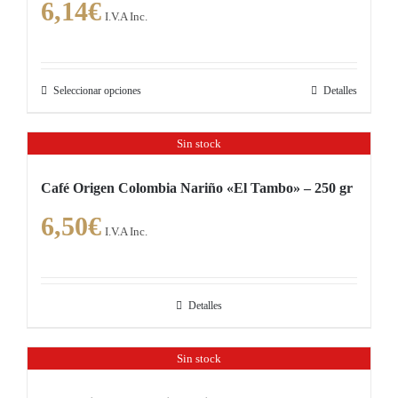
6,14
€
Las
I.V.A Inc.
opciones
se
pueden
Seleccionar opciones
Detalles
Este
elegir
producto
en
Sin stock
tiene
la
múltiples
página
Café Origen Colombia Nariño «El Tambo» – 250 gr
variantes.
de
6,50
€
Las
producto
I.V.A Inc.
opciones
se
pueden
Detalles
elegir
en
Sin stock
la
página