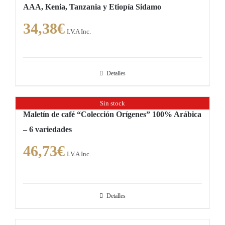
AAA, Kenia, Tanzania y Etiopía Sidamo
34,38
€
I.V.A Inc.
Detalles
Sin stock
Maletín de café “Colección Orígenes” 100% Arábica
– 6 variedades
46,73
€
I.V.A Inc.
Detalles