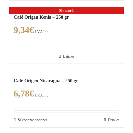
Sin stock
Café Origen Kenia – 250 gr
9,34
€
I.V.A Inc.
Detalles
Café Origen Nicaragua – 250 gr
6,78
€
I.V.A Inc.
Seleccionar opciones
Detalles
Este
producto