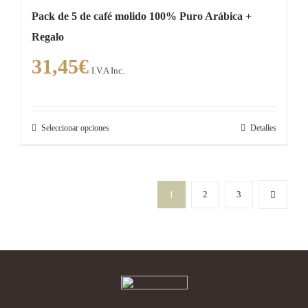
Pack de 5 de café molido 100% Puro Arábica +
Regalo
31,45
€
I.V.A Inc.
Seleccionar opciones
Detalles
Este
producto
tiene
múltiples
1
2
3
variantes.
Las
opciones
se
pueden
elegir