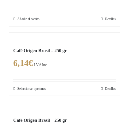
Añadir al carrito
Detalles
Café Origen Brasil – 250 gr
6,14
€
I.V.A Inc.
Seleccionar opciones
Detalles
Este
producto
tiene
múltiples
Café Origen Brasil – 250 gr
variantes.