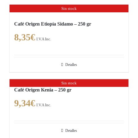
en
Sin stock
la
página
Café Origen Etiopía Sidamo – 250 gr
de
8,35
€
producto
I.V.A Inc.
Detalles
Sin stock
Café Origen Kenia – 250 gr
9,34
€
I.V.A Inc.
Detalles