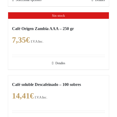
Seleccionar opciones
Detalles
Este
elegir
producto
en
Sin stock
tiene
la
múltiples
página
Café Origen Zambia AAA – 250 gr
variantes.
de
7,35
€
Las
producto
I.V.A Inc.
opciones
se
pueden
Detalles
elegir
en
la
Café soluble Descafeinado – 100 sobres
página
14,41
€
de
I.V.A Inc.
producto