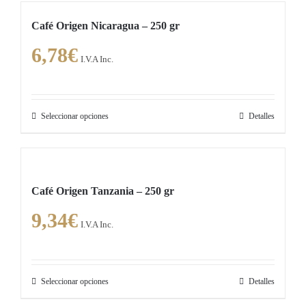
tiene
Café Origen Nicaragua – 250 gr
múltiples
6,78
€
variantes.
I.V.A Inc.
Las
opciones
se
Seleccionar opciones
Detalles
Este
pueden
producto
elegir
tiene
en
múltiples
la
Café Origen Tanzania – 250 gr
variantes.
página
9,34
€
Las
de
I.V.A Inc.
opciones
producto
se
pueden
Seleccionar opciones
Detalles
Este
elegir
producto