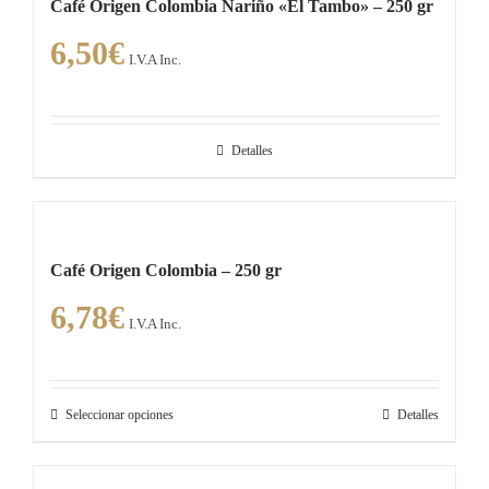
Café Origen Colombia Nariño «El Tambo» – 250 gr
de
6,50
€
producto
I.V.A Inc.
Detalles
Café Origen Colombia – 250 gr
6,78
€
I.V.A Inc.
Seleccionar opciones
Detalles
Este
producto
tiene