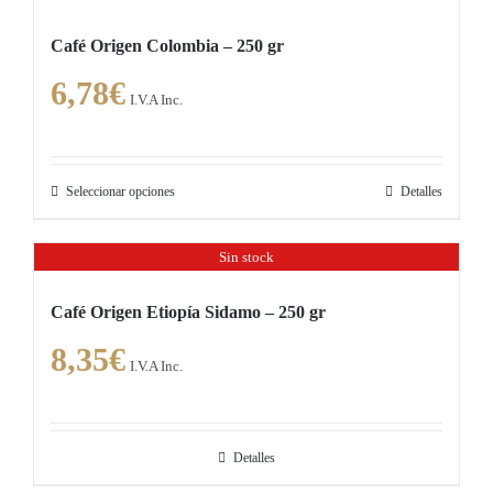
múltiples
Café Origen Colombia – 250 gr
variantes.
6,78
€
Las
I.V.A Inc.
opciones
se
pueden
Seleccionar opciones
Detalles
Este
elegir
producto
en
Sin stock
tiene
la
múltiples
página
Café Origen Etiopía Sidamo – 250 gr
variantes.
de
8,35
€
Las
producto
I.V.A Inc.
opciones
se
pueden
Detalles
elegir