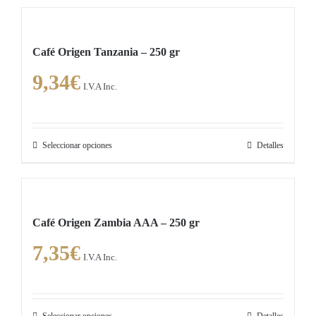
en
tiene
la
múltiples
página
Café Origen Tanzania – 250 gr
variantes.
de
9,34
€
Las
producto
I.V.A Inc.
opciones
se
pueden
Seleccionar opciones
Detalles
Este
elegir
producto
en
tiene
la
múltiples
página
Café Origen Zambia AAA – 250 gr
variantes.
de
7,35
€
Las
producto
I.V.A Inc.
opciones
se
pueden