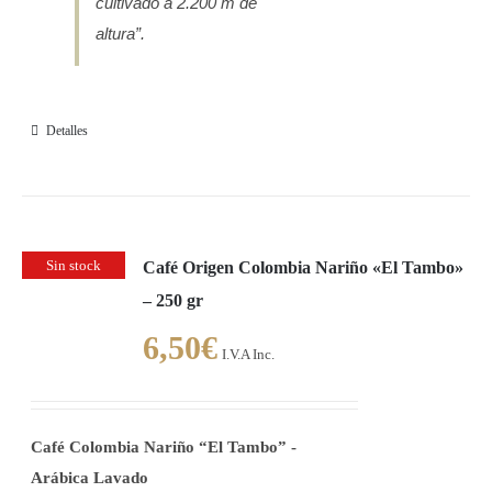
cultivado a 2.200 m de
altura”.
Detalles
Sin stock
Café Origen Colombia Nariño «El Tambo»
– 250 gr
6,50
€
I.V.A Inc.
Café Colombia Nariño “El Tambo” -
Arábica Lavado