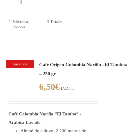
Seleccionar
Detalles
Este
opciones
producto
tiene
múltiples
variantes.
Sin stock
Café Origen Colombia Nariño «El Tambo»
Las
– 250 gr
opciones
se
6,50
€
I.V.A Inc.
pueden
elegir
en
Café Colombia Nariño “El Tambo” -
la
Arábica Lavado
página
Altitud de cultivo: 2.200 metros de
de