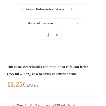
Ordena por
Orden predeterminado
Mostrar
48 productos
100 vasos desechables con tapa para café con leche
(255 ml – 9 oz), té o bebidas calientes o frías
11,25
€
I.V.A Inc.
Tamaño: Café con leche (255 ml - 9 oz)