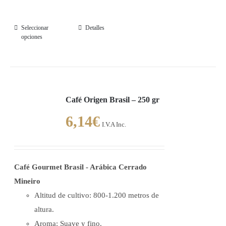
Seleccionar
Detalles
Este
opciones
producto
tiene
múltiples
variantes.
Café Origen Brasil – 250 gr
Las
opciones
6,14
€
I.V.A Inc.
se
pueden
elegir
Café Gourmet Brasil - Arábica Cerrado
en
Mineiro
la
Altitud de cultivo: 800-1.200 metros de
página
altura.
de
Aroma: Suave y fino.