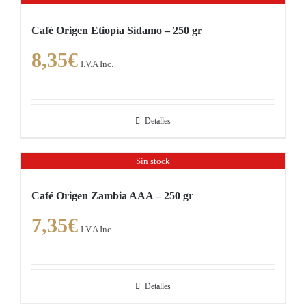
múltiples
Café Origen Etiopía Sidamo – 250 gr
variantes.
8,35
€
Las
I.V.A Inc.
opciones
se
pueden
Detalles
elegir
en
Sin stock
la
página
Café Origen Zambia AAA – 250 gr
de
7,35
€
producto
I.V.A Inc.
Detalles