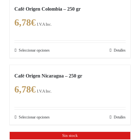
múltiples
página
Café Origen Colombia – 250 gr
variantes.
de
6,78
€
Las
producto
I.V.A Inc.
opciones
se
pueden
Seleccionar opciones
Detalles
Este
elegir
producto
en
tiene
la
Café Origen Nicaragua – 250 gr
múltiples
página
6,78
€
variantes.
de
I.V.A Inc.
Las
producto
opciones
se
Seleccionar opciones
Detalles
Este
pueden
producto
elegir
Sin stock
tiene
en