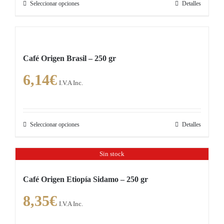
Seleccionar opciones
Detalles
Este
producto
tiene
múltiples
Café Origen Brasil – 250 gr
variantes.
6,14
€
Las
I.V.A Inc.
opciones
se
pueden
Seleccionar opciones
Detalles
Este
elegir
producto
en
Sin stock
tiene
la
múltiples
página
Café Origen Etiopía Sidamo – 250 gr
variantes.
de
8,35
€
Las
producto
I.V.A Inc.
opciones