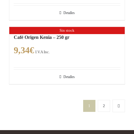
se
pueden
Detalles
elegir
en
Sin stock
la
Café Origen Kenia – 250 gr
página
9,34
€
de
I.V.A Inc.
producto
Detalles
1
2