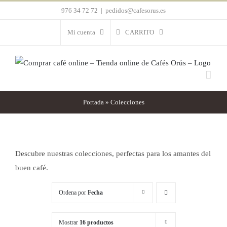
Saltar
976 34 72 72
|
pedidos@cafesorus.es
al
Mi cuenta
CARRITO
contenido
Portada
»
Colecciones
Descubre nuestras colecciones, perfectas para los amantes del
buen café.
Ordena por
Fecha
Mostrar
16 productos