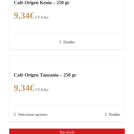
Café Origen Kenia – 250 gr
múltiples
la
9,34
€
variantes.
página
I.V.A Inc.
Las
de
opciones
producto
se
Detalles
pueden
elegir
en
la
Café Origen Tanzania – 250 gr
página
9,34
€
de
I.V.A Inc.
producto
Seleccionar opciones
Detalles
Este
producto
Sin stock
tiene