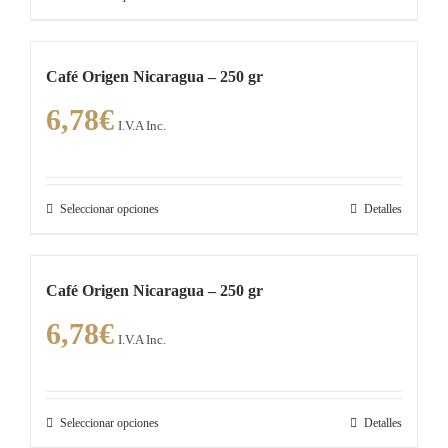
producto
tiene
Café Origen Nicaragua – 250 gr
múltiples
6,78
€
variantes.
I.V.A Inc.
Las
opciones
se
Seleccionar opciones
Detalles
Este
pueden
producto
elegir
tiene
en
Café Origen Nicaragua – 250 gr
múltiples
la
6,78
€
variantes.
página
I.V.A Inc.
Las
de
opciones
producto
se
Seleccionar opciones
Detalles
Este
pueden