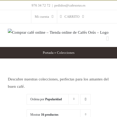
Saltar
976 34 72 72
|
pedidos@cafesorus.es
al
Mi cuenta
CARRITO
contenido
Portada
»
Colecciones
Descubre nuestras colecciones, perfectas para los amantes del
buen café.
Ordena por
Popularidad
Mostrar
16 productos