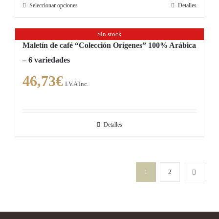
Seleccionar opciones
Detalles
Este
elegir
producto
en
Sin stock
tiene
la
Maletín de café “Colección Orígenes” 100% Arábica
múltiples
página
– 6 variedades
variantes.
de
Las
46,73
€
producto
I.V.A Inc.
opciones
se
pueden
Detalles
elegir
en
la
página
1
2
de
producto