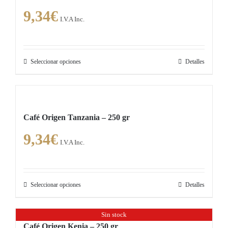
9,34
€
I.V.A Inc.
Seleccionar opciones
Detalles
Este
producto
tiene
múltiples
Café Origen Tanzania – 250 gr
variantes.
9,34
€
Las
I.V.A Inc.
opciones
se
pueden
Seleccionar opciones
Detalles
Este
elegir
producto
en
Sin stock
tiene
la
Café Origen Kenia – 250 gr