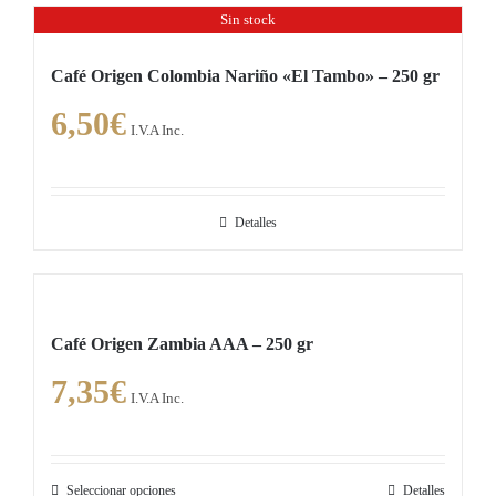
Sin stock
Café Origen Colombia Nariño «El Tambo» – 250 gr
6,50
€
I.V.A Inc.
Detalles
Café Origen Zambia AAA – 250 gr
7,35
€
I.V.A Inc.
Seleccionar opciones
Detalles
Este