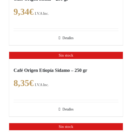
múltiples
página
9,34
€
variantes.
de
I.V.A Inc.
Las
producto
opciones
se
Detalles
pueden
elegir
Sin stock
en
la
Café Origen Etiopía Sidamo – 250 gr
página
8,35
€
de
I.V.A Inc.
producto
Detalles
Sin stock