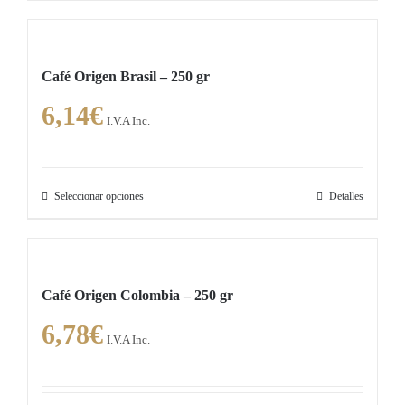
producto
elegir
tiene
en
múltiples
la
Café Origen Brasil – 250 gr
variantes.
página
6,14
€
Las
de
I.V.A Inc.
opciones
producto
se
pueden
Seleccionar opciones
Detalles
Este
elegir
producto
en
tiene
la
múltiples
página
Café Origen Colombia – 250 gr
variantes.
de
6,78
€
Las
producto
I.V.A Inc.
opciones
se
pueden