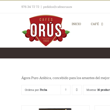
Saltar
976 34 72 72
|
pedidos@cafesorus.es
al
contenido
INICIO
CAFÉ
Ágora Puro Arábica, concebido para los amantes del mejor 
Ordena por
Fecha
Mostrar
16 produc