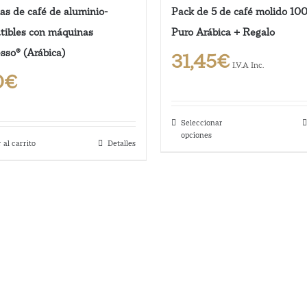
as de café de aluminio-
Pack de 5 de café molido 1
ibles con máquinas
Puro Arábica + Regalo
sso® (Arábica)
31,45
€
I.V.A Inc.
0
€
Seleccionar
Este
opciones
 al carrito
Detalles
producto
tiene
múltiples
variantes.
Las
opciones
se
pueden
elegir