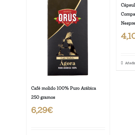
Cápsul
Compat
Nespre
4,1
Añadir
Café molido 100% Puro Arábica
250 gramos
6,29
€