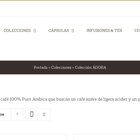
COLECCIONES
CÁPSULAS
INFUSIONES & TÉS
CO
Portada
»
Colecciones
»
Colección ÁGORA
café 100% Puro Arábica que buscan un café suave de ligera acidez y un po
tos