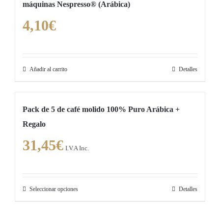
máquinas Nespresso® (Arábica)
4,10
€
Añadir al carrito
Detalles
Pack de 5 de café molido 100% Puro Arábica +
Regalo
31,45
€
I.V.A Inc.
Seleccionar opciones
Detalles
Este
producto
tiene