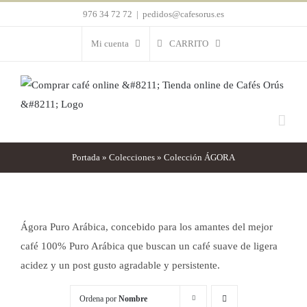
Saltar
976 34 72 72
|
pedidos@cafesorus.es
al
Mi cuenta
CARRITO
contenido
Portada
»
Colecciones
»
Colección ÁGORA
Ágora Puro Arábica, concebido para los amantes del mejor
café 100% Puro Arábica que buscan un café suave de ligera
acidez y un post gusto agradable y persistente.
Ordena por
Nombre