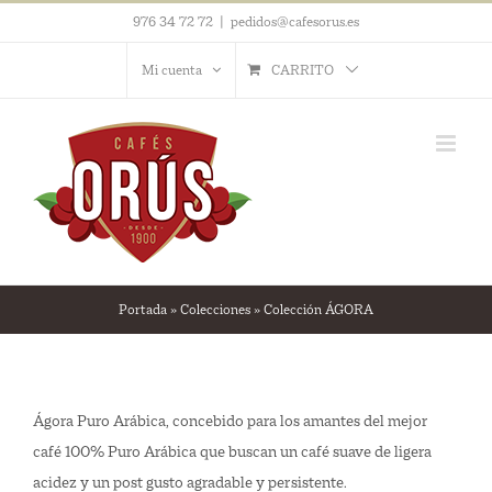
Saltar
976 34 72 72
|
pedidos@cafesorus.es
al
Mi cuenta
CARRITO
contenido
Portada
»
Colecciones
»
Colección ÁGORA
Ágora Puro Arábica, concebido para los amantes del mejor
café 100% Puro Arábica que buscan un café suave de ligera
acidez y un post gusto agradable y persistente.