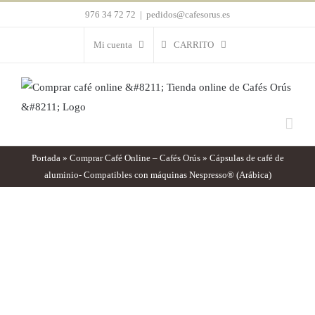
Saltar
976 34 72 72
|
pedidos@cafesorus.es
al
Mi cuenta
CARRITO
contenido
Portada
»
Comprar Café Online – Cafés Orús
»
Cápsulas de café de
aluminio- Compatibles con máquinas Nespresso® (Arábica)