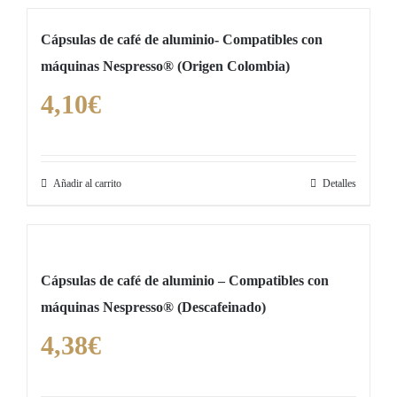
en
la
Cápsulas de café de aluminio- Compatibles con
página
máquinas Nespresso® (Origen Colombia)
de
4,10
€
producto
Añadir al carrito
Detalles
Cápsulas de café de aluminio – Compatibles con
máquinas Nespresso® (Descafeinado)
4,38
€