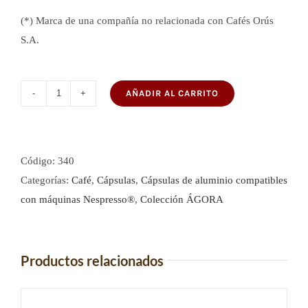
(*) Marca de una compañía no relacionada con Cafés Orús
S.A.
AÑADIR AL CARRITO
Cápsulas
de
café
de
Código:
340
aluminio-
Categorías:
Café
,
Cápsulas
,
Cápsulas de aluminio compatibles
Compatibles
con máquinas Nespresso®
,
Colección ÁGORA
con
máquinas
Nespresso®
Productos relacionados
(Arábica)
cantidad