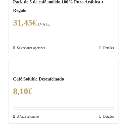
Pack de 5 de café molido 100% Puro Arábica +
Regalo
31,45
€
I.V.A Inc.
Seleccionar opciones
Detalles
Este
producto
tiene
múltiples
Café Soluble Descafeinado
variantes.
8,10
€
Las
opciones
se
pueden
Añadir al carrito
Detalles
elegir