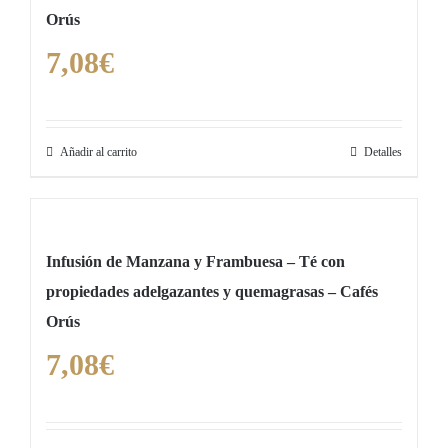
Orús
la
ansiedad
7,08
€
cantidad
Añadir al carrito
Detalles
Infusión de Manzana y Frambuesa – Té con
propiedades adelgazantes y quemagrasas – Cafés
Orús
7,08
€