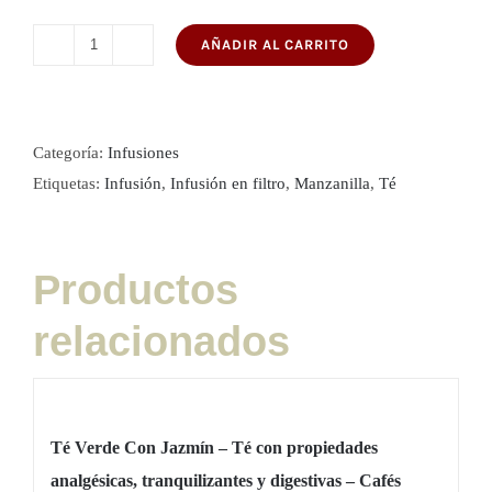
AÑADIR AL CARRITO
Infusión
de
manzanilla
100
Categoría:
Infusiones
filtros
Etiquetas:
Infusión
,
Infusión en filtro
,
Manzanilla
,
Té
-
Té
con
Productos
propiedades
relacionados
digestivas,
para
aliviar
el
Té Verde Con Jazmín – Té con propiedades
estrés
analgésicas, tranquilizantes y digestivas – Cafés
y