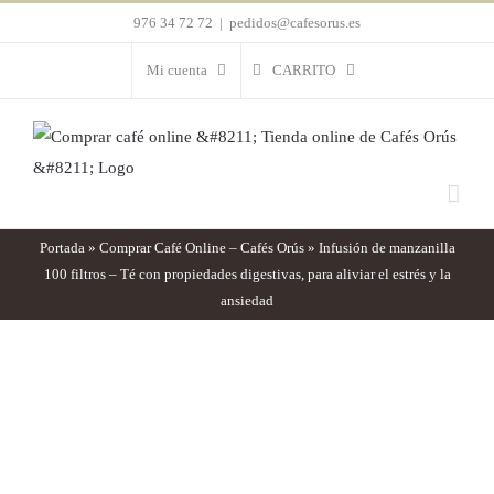
Saltar
976 34 72 72
|
pedidos@cafesorus.es
al
Mi cuenta
CARRITO
contenido
Portada
»
Comprar Café Online – Cafés Orús
»
Infusión de manzanilla
100 filtros – Té con propiedades digestivas, para aliviar el estrés y la
ansiedad