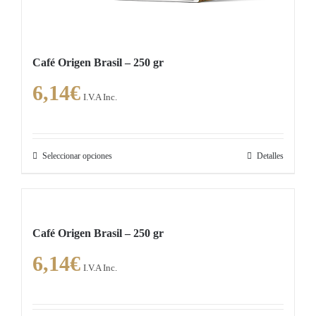
Café Origen Brasil – 250 gr
6,14
€
I.V.A Inc.
Seleccionar opciones
Detalles
Este
producto
tiene
múltiples
Café Origen Brasil – 250 gr
variantes.
6,14
€
Las
I.V.A Inc.
opciones
se