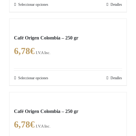
pueden
Seleccionar opciones
Detalles
Este
elegir
producto
en
tiene
la
múltiples
página
Café Origen Colombia – 250 gr
variantes.
de
6,78
€
Las
producto
I.V.A Inc.
opciones
se
pueden
Seleccionar opciones
Detalles
Este
elegir
producto
en
tiene
la
múltiples
página
Café Origen Colombia – 250 gr
variantes.
de
6,78
€
Las
producto
I.V.A Inc.
opciones