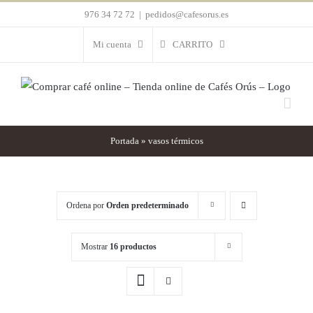
Saltar
976 34 72 72
|
pedidos@cafesorus.es
al
Mi cuenta
CARRITO
contenido
Portada
»
vasos térmicos
Ordena por
Orden predeterminado
Mostrar
16 productos