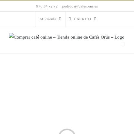
Saltar
976 34 72 72
|
pedidos@cafesorus.es
al
Mi cuenta
CARRITO
contenido