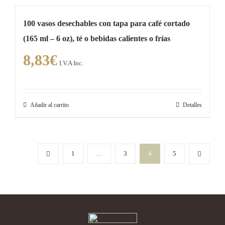
100 vasos desechables con tapa para café cortado
(165 ml – 6 oz), té o bebidas calientes o frías
8,83
€
I.V.A Inc.
Añadir al carrito
Detalles
1
…
3
4
5