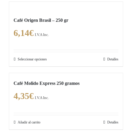
tiene
múltiples
Café Origen Brasil – 250 gr
variantes.
6,14
€
Las
I.V.A Inc.
opciones
se
pueden
Seleccionar opciones
Detalles
Este
elegir
producto
en
tiene
la
Café Molido Express 250 gramos
múltiples
página
4,35
€
variantes.
de
I.V.A Inc.
Las
producto
opciones
se
Añadir al carrito
Detalles
pueden