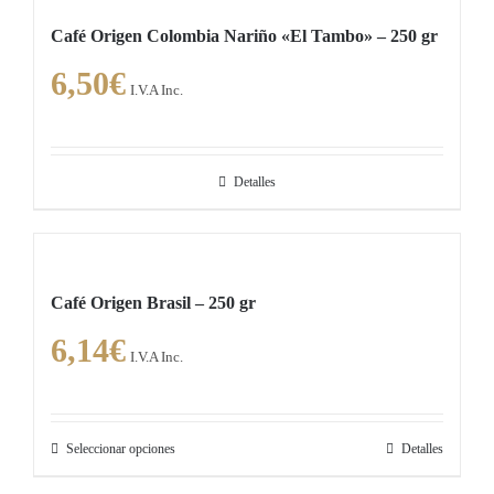
página
Café Origen Colombia Nariño «El Tambo» – 250 gr
de
6,50
€
producto
I.V.A Inc.
Detalles
Café Origen Brasil – 250 gr
6,14
€
I.V.A Inc.
Seleccionar opciones
Detalles
Este
producto