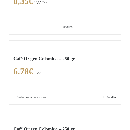
8,35
€
I.V.A Inc.
Detalles
Café Origen Colombia – 250 gr
6,78
€
I.V.A Inc.
Seleccionar opciones
Detalles
Este
producto
tiene
múltiples
Café Origen Colombia – 250 gr