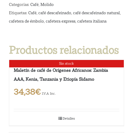
250
Categorías:
Café
,
Molido
gramos
Etiquetas:
Café
,
café descafeinado
,
café descafeinado natural
,
cantidad
cafetera de émbolo
,
cafetera express
,
cafetera italiana
Productos relacionados
Sin stock
Maletín de café de Orígenes Africanos: Zambia
AAA, Kenia, Tanzania y Etiopía Sidamo
34,38
€
I.V.A Inc.
Detalles