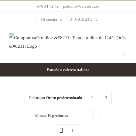
Saltar
976 34 72 72
|
pedidos@cafesorus.es
al
Mi cuenta
CARRITO
contenido
Portada
»
cafetera italiana
Ordena por
Orden predeterminado
Mostrar
16 productos