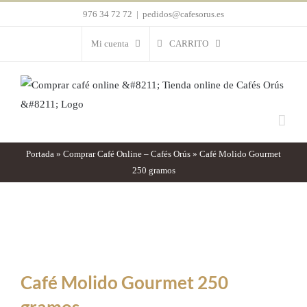
Saltar
976 34 72 72
|
pedidos@cafesorus.es
al
Mi cuenta
CARRITO
contenido
Portada
»
Comprar Café Online – Cafés Orús
»
Café Molido Gourmet
250 gramos
Café Molido Gourmet 250
gramos