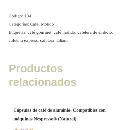
Gourmet
250
Código:
104
gramos
Categorías:
Café
,
Molido
cantidad
Etiquetas:
café gourmet
,
café molido
,
cafetera de émbolo
,
cafetera express
,
cafetera italiana
Productos
relacionados
Cápsulas de café de aluminio- Compatibles con
máquinas Nespresso® (Natural)