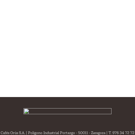
Cafés Orús S.A. | Poligono Industrial Portazgo - 50011 - Zaragoza | T. 976 34 72 72