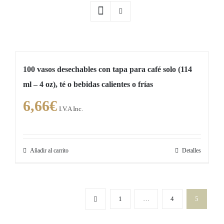
100 vasos desechables con tapa para café solo (114
ml – 4 oz), té o bebidas calientes o frías
6,66
€
I.V.A Inc.
Añadir al carrito
Detalles
1
…
4
5