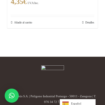
4,35
€
I.V.A Inc.
Añadir al carrito
Detalles
Cafés Orús S.A. | Poligono Industrial Portazgo - 50011 - Zaragoza | T.
976 34 72 72
Español