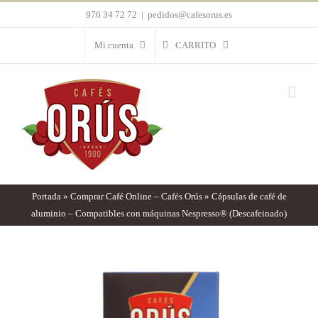
Saltar
976 34 72 72
|
pedidos@cafesorus.es
al
Mi cuenta
CARRITO
contenido
Portada
»
Comprar Café Online – Cafés Orús
»
Cápsulas de café de
aluminio – Compatibles con máquinas Nespresso® (Descafeinado)