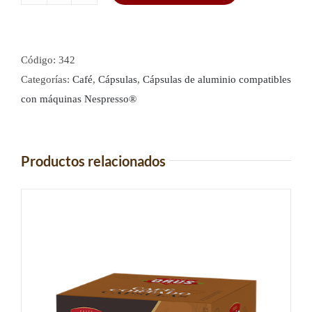
Cápsulas
de
café
de
Código:
342
aluminio
Categorías:
Café
,
Cápsulas
,
Cápsulas de aluminio compatibles
-
con máquinas Nespresso®
Compatibles
con
máquinas
Productos relacionados
Nespresso®
(Descafeinado)
cantidad