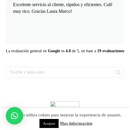
Excelente servicio al cliente, rápidos y eficientes. Café
muy rico. Gracias Laura Marco!
La evaluación general en
Google
es
4.8
de 5,
en base a
19 evaluaciones
Cafés Orús S.A.
|
Intranet
|Polig. Ind. Portazgo 50011 Zaragoza |
Este sitio utiliza cokies para mejorar la experiencia de usuario.
T.976 34 72 72 |
Pltca. privacidad
|
Condiciones generales de venta
|
Mas información
Aceptar
Diseño web